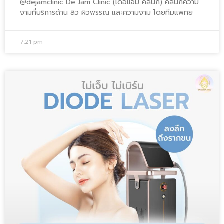
@dejamclinic De Jam Clinic (เดอแจม คลินิก) คลินิกความ
งามที่บริการด้าน สิว ผิวพรรณ และความงาม โดยทีมแพทย
7:21 pm