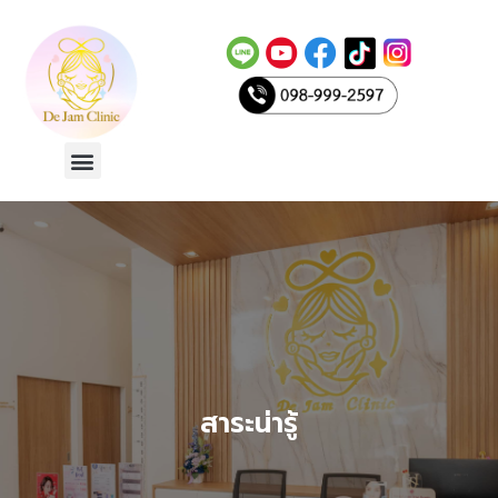
Skip
to
content
Menu
le
สาระน่ารู้