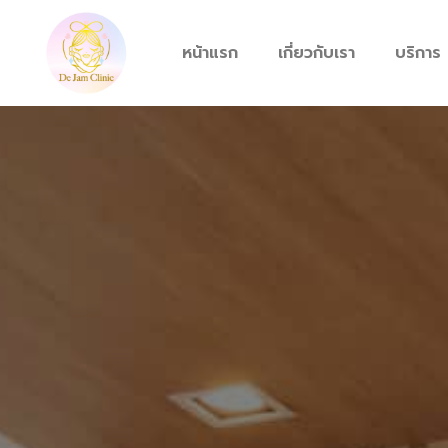
Skip
to
หน้าแรก
เกี่ยวกับเรา
บริการ
content