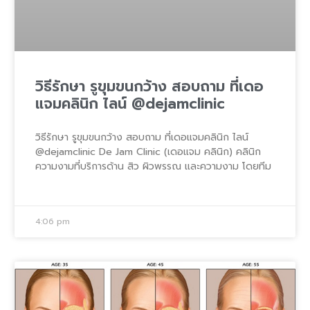
วิธีรักษา รูขุมขนกว้าง สอบถาม ที่เดอ
แจมคลินิก ไลน์ @dejamclinic
วิธีรักษา รูขุมขนกว้าง สอบถาม ที่เดอแจมคลินิก ไลน์
@dejamclinic De Jam Clinic (เดอแจม คลินิก) คลินิก
ความงามที่บริการด้าน สิว ผิวพรรณ และความงาม โดยทีม
4:06 pm