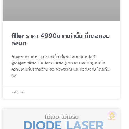
filler ราคา 4990บาทเท่านั้น ที่เดอแจม
คลินิก
filler ราคา 4990บาทเท่านั้น ที่เดอแจมคลินิก ไลน์
@dejamclinic De Jam Clinic (เดอแจม คลินิก) คลินิก
ความงามที่บริการด้าน สิว ผิวพรรณ และความงาม โดยทีม
แพ
7:49 pm