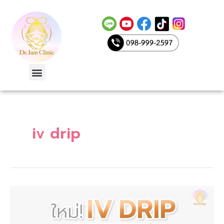
Skip
to
content
Menu
iv drip
le
iv
drip
คือ