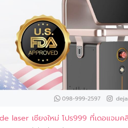
de laser เชียงใหม่ โปร999 ที่เดอแจมคล