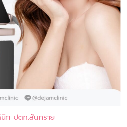
ินิก ปตท.สันทราย