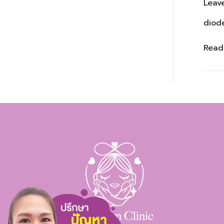
Leav
diode
Read