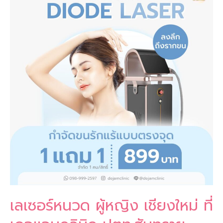
ผู้
หญิง
เชียงใหม่
le
ที่
เดอ
แจ
ม
คลินิก
ปตท.สันทราย
ไลน์
@dejamclinic
เลเซอร์หนวด ผู้หญิง เชียงใหม่ ที่