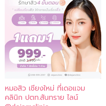
ที่
เดอ
แจ
le
ม
คลินิก
ปตท.สันทราย
ไลน์
@dejamclinic
หมอสิว เชียงใหม่ ที่เดอแจม
คลินิก ปตท.สันทราย ไลน์