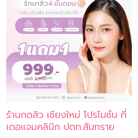
เชียงใหม่
โปร
โม
le
ชั่น
ที่
เดอ
แจ
ม
คลินิก
ปตท.สันทราย
ร้านกดสิว เชียงใหม่ โปรโมชั่น ที่
เดอแจมคลินิก ปตท.สันทราย