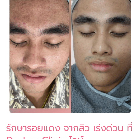
แดง
จาก
สิว
le
เร่ง
ด่วน
ที่
De
Jam
Clinic
ไลน์
@dejamclinic
รักษารอยแดง จากสิว เร่งด่วน ที่