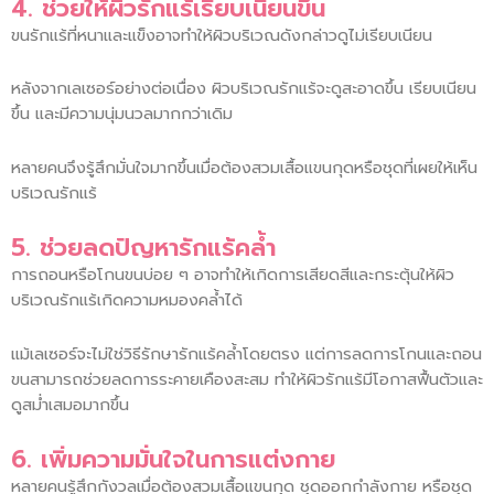
4. ช่วยให้ผิวรักแร้เรียบเนียนขึ้น
ขนรักแร้ที่หนาและแข็งอาจทำให้ผิวบริเวณดังกล่าวดูไม่เรียบเนียน
หลังจากเลเซอร์อย่างต่อเนื่อง ผิวบริเวณรักแร้จะดูสะอาดขึ้น เรียบเนียน
ขึ้น และมีความนุ่มนวลมากกว่าเดิม
หลายคนจึงรู้สึกมั่นใจมากขึ้นเมื่อต้องสวมเสื้อแขนกุดหรือชุดที่เผยให้เห็น
บริเวณรักแร้
5. ช่วยลดปัญหารักแร้คล้ำ
การถอนหรือโกนขนบ่อย ๆ อาจทำให้เกิดการเสียดสีและกระตุ้นให้ผิว
บริเวณรักแร้เกิดความหมองคล้ำได้
แม้เลเซอร์จะไม่ใช่วิธีรักษารักแร้คล้ำโดยตรง แต่การลดการโกนและถอน
ขนสามารถช่วยลดการระคายเคืองสะสม ทำให้ผิวรักแร้มีโอกาสฟื้นตัวและ
ดูสม่ำเสมอมากขึ้น
6. เพิ่มความมั่นใจในการแต่งกาย
หลายคนรู้สึกกังวลเมื่อต้องสวมเสื้อแขนกุด ชุดออกกำลังกาย หรือชุด