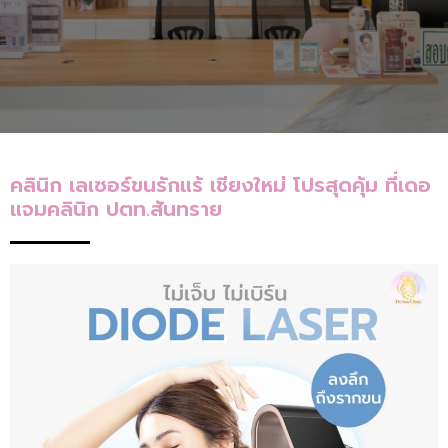
le
คลินิก เลเซอร์ขนรักแร้ เชียงใหม่ โปรสุดคุ้ม ที่เดอ
แจมคลินิก ปตท.สันทราย