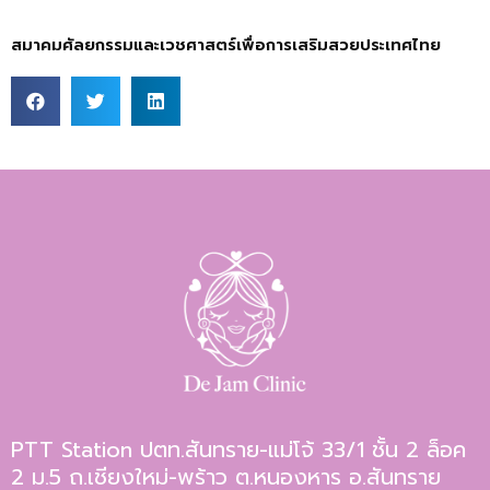
สมาคมศัลยกรรมและเวชศาสตร์เพื่อการเสริมสวยประเทศไทย
PTT Station ปตท.สันทราย-แม่โจ้ 33/1 ชั้น 2 ล็อค
2 ม.5 ถ.เชียงใหม่-พร้าว ต.หนองหาร อ.สันทราย